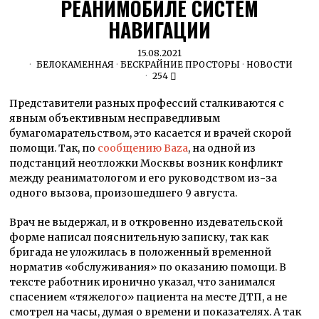
РЕАНИМОБИЛЕ СИСТЕМ
НАВИГАЦИИ
15.08.2021
БЕЛОКАМЕННАЯ
·
БЕСКРАЙНИЕ ПРОСТОРЫ
·
НОВОСТИ
254
Представители разных профессий сталкиваются с
явным объективным несправедливым
бумагомарательством, это касается и врачей скорой
помощи. Так, по
сообщению Baza
, на одной из
подстанций неотложки Москвы возник конфликт
между реаниматологом и его руководством из-за
одного вызова, произошедшего 9 августа.
Врач не выдержал, и в откровенно издевательской
форме написал пояснительную записку, так как
бригада не уложилась в положенный временной
норматив «обслуживания» по оказанию помощи. В
тексте работник иронично указал, что занимался
спасением «тяжелого» пациента на месте ДТП, а не
смотрел на часы, думая о времени и показателях. А так