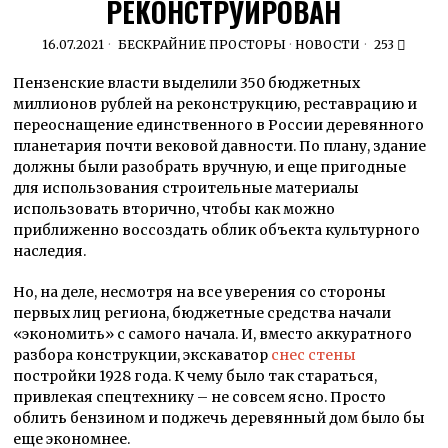
РЕКОНСТРУИРОВАН
16.07.2021
БЕСКРАЙНИЕ ПРОСТОРЫ
·
НОВОСТИ
253
Пензенские власти выделили 350 бюджетных
миллионов рублей на реконструкцию, реставрацию и
переоснащение единственного в России деревянного
планетария почти вековой давности. По плану, здание
должны были разобрать вручную, и еще пригодные
для использования строительные материалы
использовать вторично, чтобы как можно
приближенно воссоздать облик объекта культурного
наследия.
Но, на деле, несмотря на все уверения со стороны
первых лиц региона, бюджетные средства начали
«экономить» с самого начала. И, вместо аккуратного
разбора конструкции, экскаватор
снес стены
постройки 1928 года. К чему было так стараться,
привлекая спецтехнику – не совсем ясно. Просто
облить бензином и поджечь деревянный дом было бы
еще экономнее.