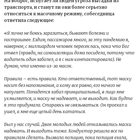
На вопрос, испугает ли людей угроза высадки из
транспорта, и станут ли они более серьезно
относиться к масочному режиму, собеседница
ответила следующее:
«
Я лично не боюсь заразиться, бывают болезни и
пострашнее. Ездим, пассажиров много, за эту пандемию я,
наверное, с миллиардом человек пересеклась, пока что Бог
отвел (правда, на самоизоляции дома посидела, потому что
водитель один заболел, а я с ним контактировала). Не
думаю, что именно из-за масок.
Правила – есть правила. Кто ответственный, тот маску
носит без напоминания, а кому все равно, его ничего не
напугает. Попадется хабал принципиальный, в лицо мне
ухмыляется, и маску не надевает, и не выходит. Как будто
я это придумала. Стараюсь не связываться. Он проехал и
ушел, а мне еще целый день кататься.
Был у нас случай. Двое молодых людей отказывались маски
надевать. И выходить тоже. Кондуктор решила все по
правилам сделать. Вызвала полицию, пока полиция ехала,