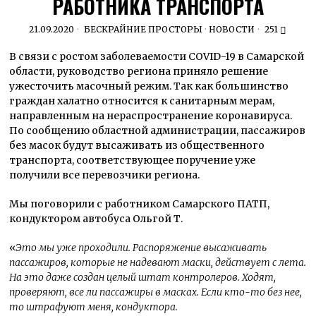
РАБОТНИКА ТРАНСПОРТА
21.09.2020
БЕСКРАЙНИЕ ПРОСТОРЫ
·
НОВОСТИ
251
В связи с ростом заболеваемости COVID-19 в Самарской
области, руководство региона приняло решение
ужесточить масочный режим. Так как большинство
граждан халатно относится к санитарным мерам,
направленным на нераспространение коронавируса.
По сообщению областной администрации, пассажиров
без масок будут высаживать из общественного
транспорта, соответствующее поручение уже
получили все перевозчики региона.
Мы поговорили с работником Самарского ПАТП,
кондуктором автобуса Ольгой Т.
«
Это мы уже проходили. Распоряжение высаживать
пассажиров, которые не надевают маски, действует с лета.
На это даже создан целый штат контролеров. Ходят,
проверяют, все ли пассажиры в масках. Если кто-то без нее,
то штрафуют меня, кондуктора.