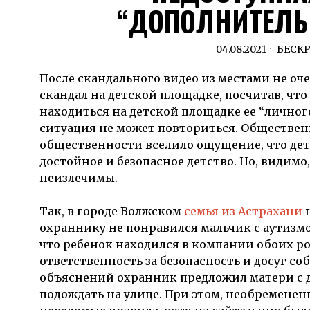
“ДОПОЛНИТЕЛЬ
04.08.2021
БЕСК
После скандального видео из местами не оч
скандал на детской площадке, посчитав, ч
находиться на детской площадке ее “личног
ситуация не может повториться. Обществен
общественности вселило ощущение, что де
достойное и безопасное детство. Но, видим
неизлечимы.
Так, в городе Волжском
семья из Астрахани
н
охраннику не понравился мальчик с аутизмо
что ребенок находился в компании обоих р
ответственность за безопасность и досуг со
объяснений охранник предложил матери с д
подождать на улице. При этом, необремене