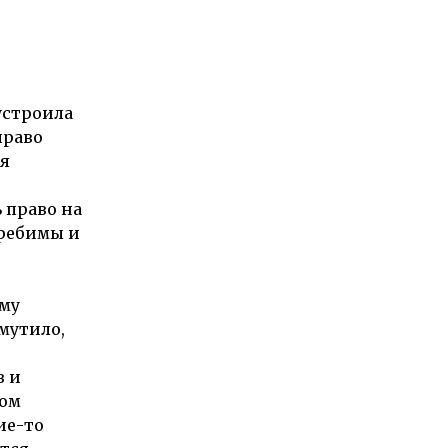
устроила
право
ая
 право на
требимы и
ому
мутило,
в и
ном
ие-то