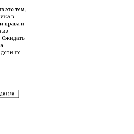
в это тем,
ика в
и права и
 из
. Ожидать
на
 дети не
ДИТЕЛИ