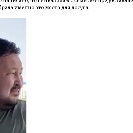
о написано, что инвалидам с семи лет предоставля
рала именно это место для досуга.