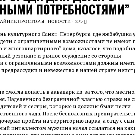
НЫМИ ПОТРЕБНОСТЯМИ”
РАЙНИЕ ПРОСТОРЫ
·
НОВОСТИ
275
ень культурного Санкт-Петербурга, где яжбабушка 
то дети с ограниченными возможностями не имеют 
о и многоквартирного” дома, казалось, что подобн
ный резонанс и рьяное осуждение со стороны
ти с ограниченными возможностями должны иметь
о, предрассудки и невежество в нашей стране неис
е смогла попасть в аквапарк из-за того, что местн
м. Наделенного безграничной властью стража не с
одителей и сестры, которые и должны были нести
бственного чада. После бесполезных препирательст
очерью пройти на территорию парка, а отцу с сы
нный интеллектом мужчина начал ссылаться на как