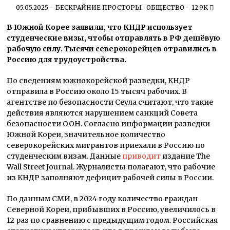
05.05.2025
БЕСКРАЙНИЕ ПРОСТОРЫ
·
ОБЩЕСТВО
12.9K
В Южной Корее заявили, что КНДР использует
студенческие визы, чтобы отправлять в РФ дешёвую
рабочую силу. Тысячи северокорейцев отравились в
Россию для трудоустройства.
По сведениям южнокорейской разведки, КНДР
отправила в Россию около 15 тысяч рабочих. В
агентстве по безопасности Сеула считают, что такие
действия являются нарушением санкций Совета
безопасности ООН. Согласно информации разведки
Южной Кореи, значительное количество
северокорейских мигрантов приехали в Россию по
студенческим визам. Данные
приводит
издание The
Wall Street Journal. Журналисты полагают, что рабочие
из КНДР заполняют дефицит рабочей силы в России.
По данным СМИ, в 2024 году количество граждан
Северной Кореи, прибывших в Россию, увеличилось в
12 раз по сравнению с предыдущим годом. Российская