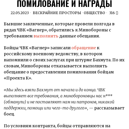
ПОМИЛОВАНИЕ И НАГРАДЫ
22.05.2023
БЕСКРАЙНИЕ ПРОСТОРЫ
·
ОБЩЕСТВО
316
Бывшие заключенные, которые провели полгода в
рядах ЧВК «Вагнер», обратились к Минобороны с
требованием
выполнить
данные обещания.
Бойцы ЧВК «Вагнер» записали
обращение
к
российскому военному ведомству, в котором
напомнили о своих заслугах при штурме Бахмута. По их
словам, Минобороны отказывается выполнять
обещание о предоставлении помилования бойцам
«Проекта К».
«Мы здесь взяли Бахмут от начала и до конца. ЧВК
выполняет все требования, а минобороновцы нас н***
(обманули) и не поставляют нам ни патронов, никакой
поддержки, помощи или чего-то другого», —
рассказывает
боец
.
По условиям контракта, бойцы отправляются на