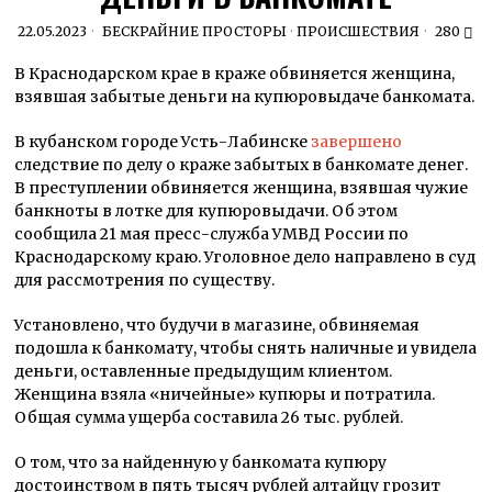
22.05.2023
БЕСКРАЙНИЕ ПРОСТОРЫ
·
ПРОИСШЕСТВИЯ
280
В Краснодарском крае в краже обвиняется женщина,
взявшая забытые деньги на купюровыдаче банкомата.
В кубанском городе Усть-Лабинске
завершено
следствие по делу о краже забытых в банкомате денег.
В преступлении обвиняется женщина, взявшая чужие
банкноты в лотке для купюровыдачи. Об этом
сообщила 21 мая пресс-служба УМВД России по
Краснодарскому краю. Уголовное дело направлено в суд
для рассмотрения по существу.
Установлено, что будучи в магазине, обвиняемая
подошла к банкомату, чтобы снять наличные и увидела
деньги, оставленные предыдущим клиентом.
Женщина взяла «ничейные» купюры и потратила.
Общая сумма ущерба составила 26 тыс. рублей.
О том, что за найденную у банкомата купюру
достоинством в пять тысяч рублей алтайцу грозит