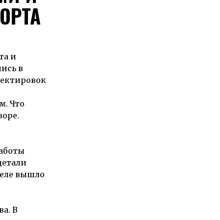
ОРТА
та и
ись в
рректировок
м. Что
воре.
работы
детали
деле вышло
а. В