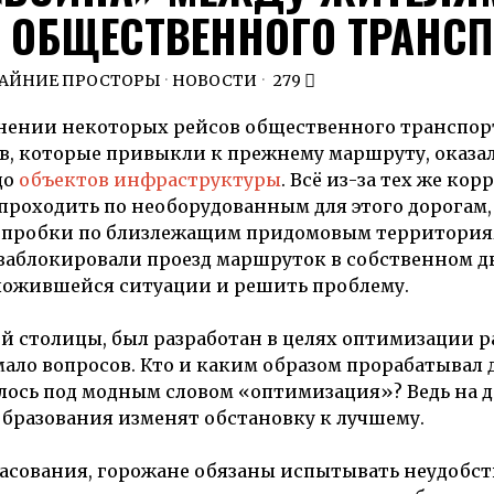
 ОБЩЕСТВЕННОГО ТРАНСП
РАЙНИЕ ПРОСТОРЫ
·
НОВОСТИ
279
днении некоторых рейсов общественного транспор
в, которые привыкли к прежнему маршруту, оказал
до
объектов инфраструктуры
. Всё из-за тех же ко
 проходить по необорудованным для этого дорогам,
ь пробки по близлежащим придомовым территория
 заблокировали проезд маршруток в собственном д
ложившейся ситуации и решить проблему.
 столицы, был разработан в целях оптимизации 
ало вопросов. Кто и каким образом прорабатывал 
лось под модным словом «оптимизация»? Ведь на 
еобразования изменят обстановку к лучшему.
асования, горожане обязаны испытывать неудобств