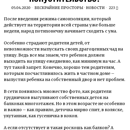
05.04.2020
БЕСКРАЙНИЕ ПРОСТОРЫ
·
НОВОСТИ
223
После введения режима самоизоляции, который
действует на территории всей страны уже больше
недели, народ потихонечку начинает сходить с ума.
Особенно страдают родители детей, от
невозможности выпускать своих драгоценных чад на
улицу. Ведь все мы знаем, что ребенок должен
выходить на улицу ежедневно, как минимум на час. А
тут такой запрет. Конечно, хорошо тем родителям,
которым посчастливилось жить в частном доме –
выпустил ребенка на собственный двор и нет проблем.
В сети появилось множество фото, как родители
грудничков выгуливают собственных деток на
балконах многоэтажек. Но в этом возрасте не особенно
и важно – как правило, деточка мирно спит, в коляске,
укутанная, как гусеничка в кокон.
А если отсутствует и такая роскошь как балкон? А