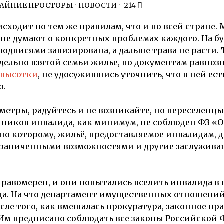
РАЙНИЕ ПРОСТОРЫ
·
НОВОСТИ
214
ходит по тем же правилам, что и по всей стране.
не думают о конкретных проблемах каждого. На бу
одписями завизирована, а дальше трава не расти. 
ельно взятой семьи жилье, по документам равнозн
е высотки
, не удосужившись уточнить, что в ней ест
о.
 метры, радуйтесь и не возникайте, но переселенц
нников инвалида, как минимум, не соблюден ФЗ «О
но которому, жильё, предоставляемое инвалидам, 
 ограниченными возможностями и другие заслужив
правомерен, и они попытались вселить инвалида в
лида. На что департамент имущественных отношен
сле того, как вмешалась прокуратура, законное пр
Им предписано соблюдать все законы Российской 