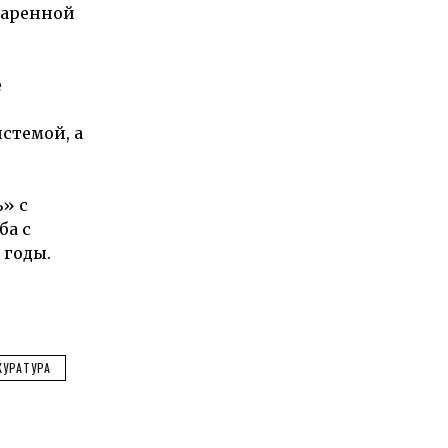
даренной
е
истемой, а
» с
ба с
 годы.
КУРАТУРА