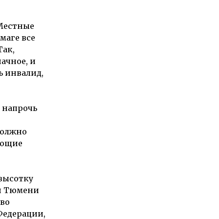
 Местные
маге все
Так,
ачное, и
ь инвалид,
ы напрочь
должно
ающие
 высотку
ий Тюмени
аво
Федерации,