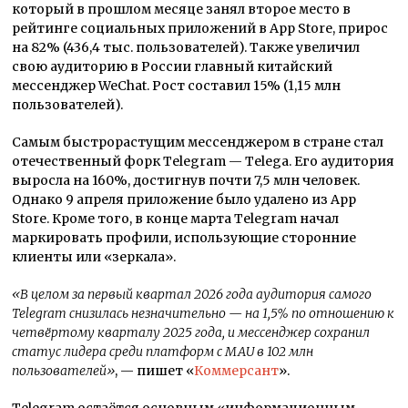
который в прошлом месяце занял второе место в
рейтинге социальных приложений в App Store, прирос
на 82% (436,4 тыс. пользователей). Также увеличил
свою аудиторию в России главный китайский
мессенджер WeChat. Рост составил 15% (1,15 млн
пользователей).
Самым быстрорастущим мессенджером в стране стал
отечественный форк Telegram — Telega. Его аудитория
выросла на 160%, достигнув почти 7,5 млн человек.
Однако 9 апреля приложение было удалено из App
Store. Кроме того, в конце марта Telegram начал
маркировать профили, использующие сторонние
клиенты или «зеркала».
«В целом за первый квартал 2026 года аудитория самого
Telegram снизилась незначительно — на 1,5% по отношению к
четвёртому кварталу 2025 года, и мессенджер сохранил
статус лидера среди платформ с MAU в 102 млн
пользователей»
, — пишет «
Коммерсант
».
Telegram остаётся основным «информационным