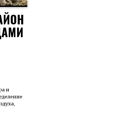
АЙОН
ДАМИ
ра и
ределение
здуха,