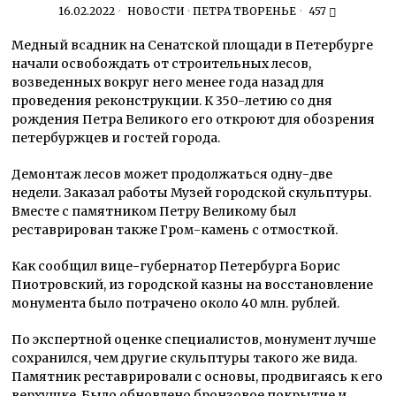
16.02.2022
НОВОСТИ
·
ПЕТРА ТВОРЕНЬЕ
457
Медный всадник на Сенатской площади в Петербурге
начали освобождать от строительных лесов,
возведенных вокруг него менее года назад для
проведения реконструкции. К 350-летию со дня
рождения Петра Великого его откроют для обозрения
петербуржцев и гостей города.
Демонтаж лесов может продолжаться одну-две
недели.
Заказал работы Музей городской скульптуры.
Вместе с памятником Петру Великому был
реставрирован также Гром-камень с отмосткой.
Как сообщил вице-губернатор Петербурга Борис
Пиотровский, из городской казны на восстановление
монумента было потрачено около 40 млн. рублей.
По экспертной оценке специалистов, монумент лучше
сохранился, чем другие скульптуры такого же вида.
Памятник реставрировали с основы, продвигаясь к его
верхушке. Было обновлено бронзовое покрытие и