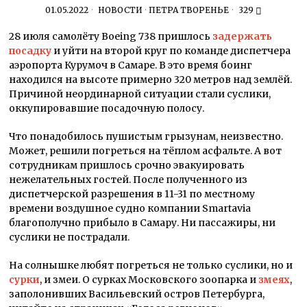
01.05.2022
НОВОСТИ
·
ПЕТРА ТВОРЕНЬЕ
329
28 июля с
амолёту
Boeing
738
пришлось
задержать
посадку
и уйти на второй круг по команде диспетчера
аэропорта Курумоч в Самаре.
В это время
боинг
находился на высоте примерно 320 метров
над землёй.
Причиной неординарной ситуации стали суслики,
оккупировавшие посадочную полосу.
Что понадобилось пушистым грызунам
,
неизвестно.
Может, решили погреться
на
тёплом
асфальт
е. А вот
сотрудникам пришлось срочно эвакуировать
нежелательных гостей
.
После
полученного из
диспетчерской разрешения в
11-31
по местному
времени
воздушное судно
компании
Smartavia
благополучно пр
ибыло в Самару. Ни
пассажиры, ни
суслики не пострадали.
На солнышке любят погреться не только су
с
лики, но и
сурки
,
и змеи. О сурках
Московского зоопарка и
змеях
,
заполонивших Васильевский остров
Петербурга,