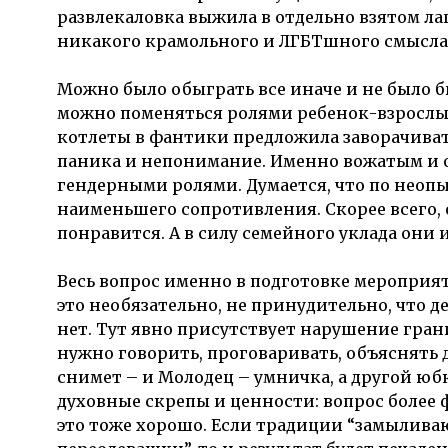
развлекаловка выжила в отдельно взятом лаг
никакого крамольного и ЛГБТшного смысла в
Можно было обыграть все иначе и не было б
можно поменяться ролями ребенок-взрослый,
котлеты в фантики предложила заворачивать 
паника и непонимание. Именно вожатым и о
гендерными ролями. Думается, что по неоп
наименьшего сопротивления. Скорее всего, о
понравится. А в силу семейного уклада они 
Весь вопрос именно в подготовке мероприяти
это необязательно, не принудительно, что 
нет. Тут явно присутствует нарушение гран
нужно говорить, проговаривать, объяснять де
снимет – и Молодец – умничка, а другой юбк
духовные скрепы и ценности: вопрос более 
это тоже хорошо. Если традиции “замылива