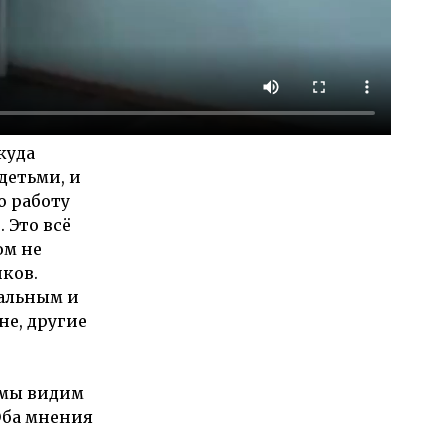
куда
детьми, и
ю работу
 Это всё
ом не
иков.
ральным и
не, другие
 мы видим
 Оба мнения