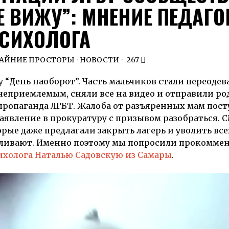
Е ВИЖУ”: МНЕНИЕ ПЕДАГО
СИХОЛОГА
РАЙНИЕ ПРОСТОРЫ
·
НОВОСТИ
267
у “День наоборот”. Часть мальчиков стали переодев
 неприемлемым, сняли все на видео и отправили ро
о пропаганда ЛГБТ. Жалоба от разъяренных мам пост
аявление в прокуратуру с призывом разобраться. 
рые даже предлагали закрыть лагерь и уволить все
каливают. Именно поэтому мы попросили прокомме
ихолога Наталью Садовскую из Самары
.