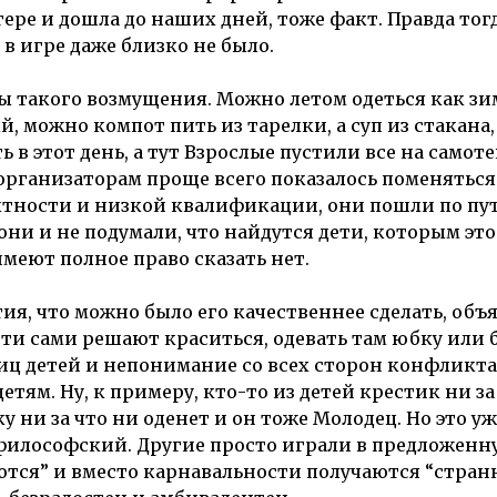
ере и дошла до наших дней, тоже факт. Правда тог
 игре даже близко не было.
ы такого возмущения. Можно летом одеться как зи
 можно компот пить из тарелки, а суп из стакана, 
в этот день, а тут Взрослые пустили все на самоте
рганизаторам проще всего показалось поменяться
ытности и низкой квалификации, они пошли по пу
ни и не подумали, что найдутся дети, которым это
имеют полное право сказать нет.
я, что можно было его качественнее сделать, объя
дети сами решают краситься, одевать там юбку или
иц детей и непонимание со всех сторон конфликта
тям. Ну, к примеру, кто-то из детей крестик ни за
у ни за что ни оденет и он тоже Молодец. Но это уж
философский. Другие просто играли в предложенну
ются” и вместо карнавальности получаются “стра