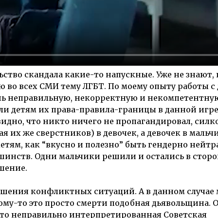
льство скандала какие-то напускные. Уже не знают, 
 во всех СМИ тему ЛГБТ. По моему опыту работы с 
лишь неправильную, некорректную и некомпетентну
и детям их права-правила-границы в данной игре.
видно, что никто ничего не пропагандировал, силк
я их же сверстников) в девочек, а девочек в мальч
детям, как “вкусно и полезно” быть гендерно нейт
ьшинств. Одни мальчики решили и остались в сторо
шение.
решения конфликтных ситуаций. А в данном случае
 кому-то это просто смерти подобная дьявольщина.
 что неправильно интерпретированная Советская