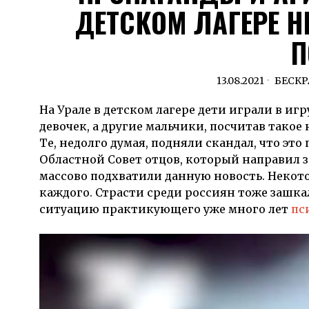
ДЕТСКОМ ЛАГЕРЕ Н
П
13.08.2021
БЕСК
На Урале в детском лагере дети играли в игр
девочек, а другие мальчики, посчитав такое
Те, недолго думая, подняли скандал, что эт
Областной Совет отцов, который направил з
массово подхватили данную новость. Некото
каждого. Страсти среди россиян тоже заш
ситуацию практикующего уже много лет
пс