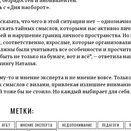
н, безрадостен и амбивалентен.
ь с «Дня наоборот».
сказать, что чего в этой ситуации нет – однозначно
искать тайных смыслов, которыми нас активно пи
ей и нарушение границ личного пространства. Но 
, соответственно, взрослые, которые организовали
должны были учитывать все особенности и просчит
ыть не только на бумаге, вот и всё”, – ответила н
чингу Наталья.
ому-то и мнение эксперта и не мнение вовсе. Только
ых смыслов с вилами, привлекая излишнее внимани
тоже бы не стоило. Но каждый выбирает для себя.
МЕТКИ:
ЛГБТ
МНЕНИЕ ЭКСПЕРТА
НЕДОПОНИМАНИЕ
ПЕДАГОГИ