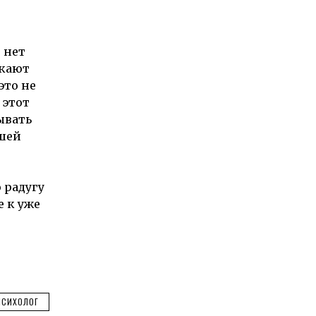
 нет
чкают
это не
 этот
ывать
ашей
 радугу
е к уже
ПСИХОЛОГ