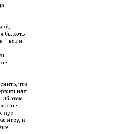
да
мой,
я бы хоть
к – вот и
ти
 не
снить, что
 брюки или
. Об этом
 что не
е про
ю игру, и
нные