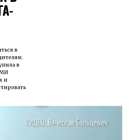
ГА-
аться в
дителям.
упила в
СМИ
х и
нтировать