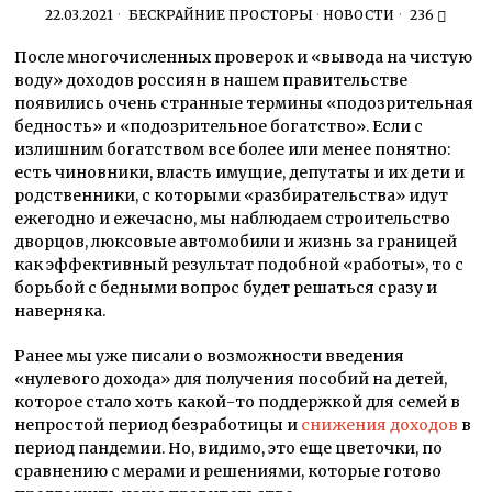
22.03.2021
БЕСКРАЙНИЕ ПРОСТОРЫ
·
НОВОСТИ
236
После многочисленных проверок и «вывода на чистую
воду» доходов россиян в нашем правительстве
появились очень странные термины «подозрительная
бедность» и «подозрительное богатство». Если с
излишним богатством все более или менее понятно:
есть чиновники, власть имущие, депутаты и их дети и
родственники, с которыми «разбирательства» идут
ежегодно и ежечасно, мы наблюдаем строительство
дворцов, люксовые автомобили и жизнь за границей
как эффективный результат подобной «работы», то с
борьбой с бедными вопрос будет решаться сразу и
наверняка.
Ранее мы уже писали о возможности введения
«нулевого дохода» для получения пособий на детей,
которое стало хоть какой-то поддержкой для семей в
непростой период безработицы и
снижения доходов
в
период пандемии. Но, видимо, это еще цветочки, по
сравнению с мерами и решениями, которые готово