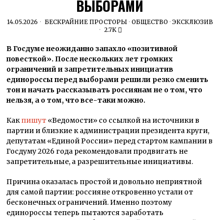
ВЫБОРАМИ
14.05.2026
БЕСКРАЙНИЕ ПРОСТОРЫ
·
ОБЩЕСТВО
·
ЭКСКЛЮЗИВ
2.7K
В Госдуме неожиданно запахло «позитивной
повесткой». После нескольких лет громких
ограничений и запретительных инициатив
единороссы перед выборами решили резко сменить
тон и начать рассказывать россиянам не о том, что
нельзя, а о том, что все-таки можно.
Как
пишут
«Ведомости» со ссылкой на источники в
партии и близкие к администрации президента круги,
депутатам «Единой России» перед стартом кампании в
Госдуму 2026 года рекомендовали продвигать не
запретительные, а разрешительные инициативы.
Причина оказалась простой и довольно неприятной
для самой партии: россияне откровенно устали от
бесконечных ограничений. Именно поэтому
единороссы теперь пытаются заработать