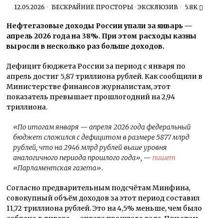
12.05.2026
БЕСКРАЙНИЕ ПРОСТОРЫ
·
ЭКСКЛЮЗИВ
5.8K
Нефтегазовые доходы России упали за январь —
апрель 2026 года на 38%. При этом расходы казны
выросли в несколько раз больше доходов.
Дефицит бюджета России за период с января по
апрель достиг 5,87 триллиона рублей. Как сообщили в
Министерстве финансов журналистам, этот
показатель превышает прошлогодний на 2,94
триллиона.
«По итогам января — апреля 2026 года федеральный
бюджет сложился с дефицитом в размере 5877 млрд
рублей, что на 2946 млрд рублей выше уровня
аналогичного периода прошлого года», —
пишет
«Парламентская газета».
Согласно предварительным подсчётам Минфина,
совокупный объём доходов за этот период составил
11,72 триллиона рублей. Это на 4,5% меньше, чем было