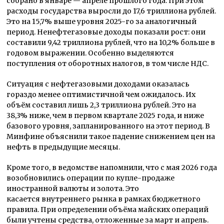
собрано в январе — апреле прошлого года. При этом
расходы государства выросли до 17,6 триллиона рублей.
Это на 15,7% выше уровня 2025-го за аналогичный
период. Ненефтегазовые доходы показали рост: они
составили 9,42 триллиона рублей, что на 10,2% больше в
годовом выражении. Особенно выделяются
поступления от оборотных налогов, в том числе НДС.
Ситуация с нефтегазовыми доходами оказалась
гораздо менее оптимистичной чем ожидалось. Их
объём составил лишь 2,3 триллиона рублей. Это на
38,3% ниже, чем в первом квартале 2025 года, и ниже
базового уровня, запланированного на этот период. В
Минфине объяснили такое падение снижением цен на
нефть в предыдущие месяцы.
Кроме того, в ведомстве напомнили, что с мая 2026 года
возобновились операции по купле-продаже
иностранной валюты и золота. Это
касается внутреннего рынка в рамках бюджетного
правила. При определении объёма майских операций
были учтены средства, отложенные за март и апрель.