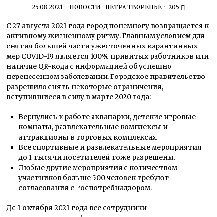
25.08.2021
НОВОСТИ
·
ПЕТРА ТВОРЕНЬЕ
205
С 27 августа 2021 года город понемногу возвращается к
активному жизненному ритму. Главным условием для
снятия большей части ужесточенных карантинных
мер COVID-19 является 100% привитых работников или
наличие QR-кода с информацией об успешно
перенесенном заболевании. Городское правительство
разрешило снять некоторые ограничения,
вступившиеся в силу в марте 2020 года:
Вернулись к работе аквапарки, детские игровые
комнаты, развлекательные комплексы и
аттракционы в торговых комплексах.
Все спортивные и развлекательные мероприятия
до 1 тысячи посетителей тоже разрешены.
Любые другие мероприятия с количеством
участников больше 500 человек требуют
согласования с Роспотребнадзором.
До 1 октября 2021 года все сотрудники