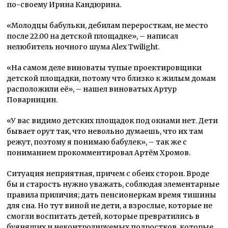
по-своему Ирина Кандюрина.
«Молодцы бабульки, дебилам переросткам, не место
после 22.00 на детской площадке», – написал
нелюбитель ночного шума Alex Twilight.
«На самом деле виноваты тупые проектировщики
детской площадки, потому что близко к жилым домам
расположили её», – нашел виноватых Артур
Поварницин.
«У вас видимо детских площадок под окнами нет. Дети
бывает орут так, что невольно думаешь, что их там
режут, поэтому я понимаю бабулек», – так же с
пониманием прокомментировал Артём Хромов.
Ситуация неприятная, причем с обеих сторон. Вроде
бы и старость нужно уважать, соблюдая элементарные
правила приличия; дать пенсионеркам время тишины
для сна. Но тут виной не дети, а взрослые, которые не
смогли воспитать детей, которые превратились в
буянящих и неконтролируемых подростков, которые