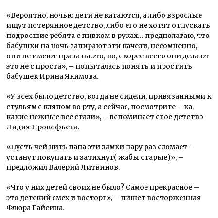
«Вероятно, ночью дети не катаются, а либо взрослые
ищут потерянное детство, либо его не хотят отпускать
подросшие ребята с пивком в руках… предполагаю, что
бабушки на ночь запирают эти качели, несомненно,
они не имеют права на это, но, скорее всего они делают
это не с проста», – попыталась понять и простить
бабушек Ирина Якимова.
«У всех было детство, когда не сидели, привязанными к
стульям с кляпом во рту, а сейчас, посмотрите – ка,
какие нежные все стали», – вспоминает свое детство
Лидия Прокофьева.
«Пусть чей нить папа эти замки пару раз сломает –
устанут покупать и затихнут( жабы старые)», –
предложил Валерий Литвинов.
«Что у них детей своих не было? Самое прекрасное –
это детский смех и восторг», – пишет восторженная
Флюра Гайсина.