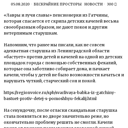
05.08.2020
БЕСКРАЙНИЕ ПРОСТОРЫ
·
НОВОСТИ
300
«Лавры и лучи славы» пенсионерки из Гатчины,
которая спасается от скрипа детских качелей весьма
своеобразным образом, не дают покоя и другим
нетерпимым старушкам.
Напомним, что ранее мы писали, как не совсем
адекватная старушка из Ленинградской области
«бастует» против детей и качелей на одной из детских
площадок города с помощью собственных фекалий,
которые она заботливо собирает дома, и пачкает
качели, чтобы у детей не было возможности качаться и
нарушать чуткий, старческий сон и покой.
https://regionvoice.ru/spb/svarlivaya-babka-iz-gatchiny-
bastuet-protiv-detej-s-pomoshhyu-fekalij.html
На секундочку, после огласки скандальная старушка
стала появляться во дворе значительно реже, но
окончательно проблему решить не смогли. Качели