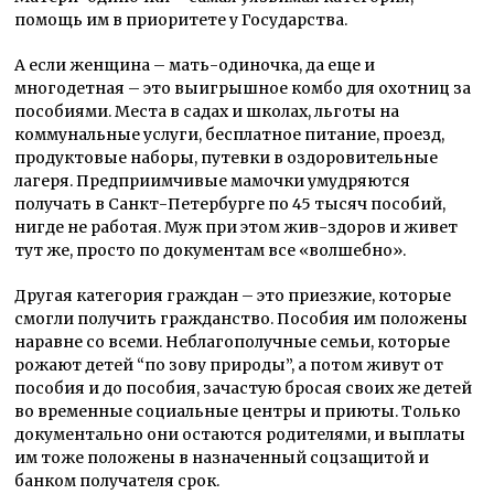
помощь им в приоритете у Государства.
А если женщина – мать-одиночка, да еще и
многодетная – это выигрышное комбо для охотниц за
пособиями. Места в садах и школах, льготы на
коммунальные услуги, бесплатное питание, проезд,
продуктовые наборы, путевки в оздоровительные
лагеря. Предприимчивые мамочки умудряются
получать в Санкт-Петербурге по 45 тысяч пособий,
нигде не работая. Муж при этом жив-здоров и живет
тут же, просто по документам все «волшебно».
Другая категория граждан – это приезжие, которые
смогли получить гражданство. Пособия им положены
наравне со всеми. Неблагополучные семьи, которые
рожают детей “по зову природы”, а потом живут от
пособия и до пособия, зачастую бросая своих же детей
во временные социальные центры и приюты. Только
документально они остаются родителями, и выплаты
им тоже положены в назначенный соцзащитой и
банком получателя срок.