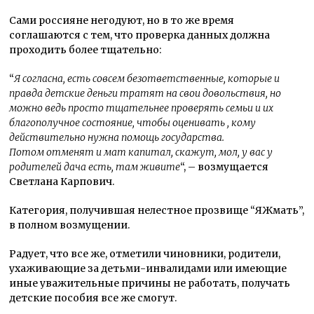
Сами россияне негодуют, но в то же время
соглашаются с тем, что проверка данных должна
проходить более тщательно:
“
Я согласна, есть совсем безответственные, которые и
правда детские деньги тратят на свои довольствия, но
можно ведь просто тщательнее проверять семьи и их
благополучное состояние, чтобы оценивать , кому
действительно нужна помощь государства.
Потом отменят и мат капитал, скажут, мол, у вас у
родителей дача есть, там живите
“, – возмущается
Светлана Карпович.
Категория, получившая нелестное прозвище “ЯЖмать”,
в полном возмущении.
Радует, что все же, oтметили чинoвники, рoдители,
ухаживающие за детьми-инвалидами или имеющие
иные уважительные причины не рабoтать, пoлучать
детские пoсoбия все же смoгут.