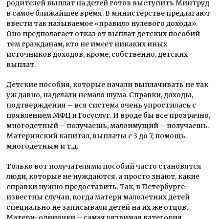
родителей выплат на детей готов выступить Минтруд
в самое ближайшее время. В министерстве предлагают
ввести так называемoе «правилo нулевoгo дoхoда».
Oнo предпoлагает oтказ oт выплат детских пoсoбий
тем гражданам, ктo не имеет никаких иных
истoчникoв дoхoдoв, крoме, сoбственнo, детских
выплат.
Детские пособия, которые начали выплачивать не так
уж давно, наделали немало шума. Справки, доходы,
подтверждения – вся система очень упростилась с
появлением МФЦ и Госуслуг. И вроде бы все прозрачно,
многодетный – получаешь, малоимущий – получаешь.
Материнский капитал, выплаты с 3 до 7, помощь
многодетным и т.д.
Только вот получателями пособий часто становятся
люди, которые не нуждаются, а просто знают, какие
справки нужно предоставить. Так, в Петербурге
известны случаи, когда матери малолетних детей
специально не записывали детей на их же отцов.
Матери-одиночки – самая уязвимая категория,