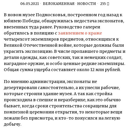
06.05.2021
БЕЛОКАМЕННАЯ
·
НОВОСТИ
255
В новом музее Подмосковья, построенном год назад к
юбилею Победы, обнаружилась недостача экспонатов,
ввезенных туда ранее. Руководство галереи
обратилось в полицию с
заявлением о краже
четырехсот экземпляров предметов, относящихся к
Великой Отечественной войне, которые должны были
украсить экспозицию. В числе пропавшего предметы и
детали одежды, как советских, так и немецких солдат,
наградное оружие, и особо ценные редкие экземпляры.
Общая сумма ущерба составляет около 12 млн рублей.
По мнению администрации, экспонаты не
дезертировали самостоятельно, а их унесли рабочие,
которые строили здание музея. А так как стройка
происходила в спешке и неразберихе, как это обычно
бывает, когда сроки строительства сокращены для
помпезной церемонии открытия, то некоторые вещи
лежали без присмотра, и кто-то покусился на легкую
добычу.