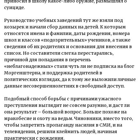
приносил в школу какое-либо оружие, размышлял о
суициде.
Руководство учебных заведений тут же взяли под
козырек и начали сбор данных на детей. К которым
относятся имена и фамилии, даты рождения, номера
школ и классов «подозрительных» учеников, а также
сведения об их родителях и основания для внесения в
список. Но составители слегка перестарались,
причиной для попадания в перечень
«неблагонадежных» стали чуть ли не подписка на блог
Моргенштерна, и поддержка родителей в
политических взглядах, да к тому же выложили личные
данные несовершеннолетних в свободный доступ.
Подобный способ борьбы с причинами ужасного
преступления выглядит не совсем разумно, и даст ли
она результат – большой вопрос. Больше похоже на
мракобесие и охоту на ведьм. Чиновники, вместо того,
чтобы запретить пропаганду насилия в СМИ, и на
телевидении, решили клеймить людей, начиная
практически с рождения.