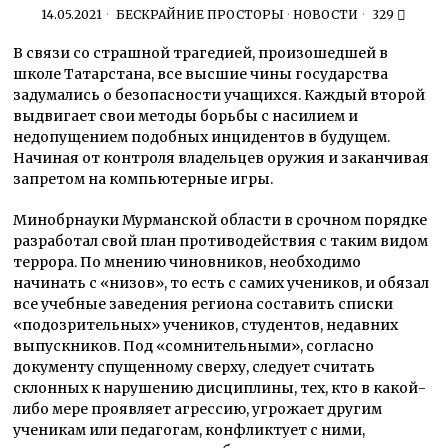
14.05.2021
БЕСКРАЙНИЕ ПРОСТОРЫ
·
НОВОСТИ
329
В связи со страшной трагедией, произошедшей в
школе Татарстана, все высшие чины государства
задумались о безопасности учащихся. Каждый второй
выдвигает свои методы борьбы с насилием и
недопущением подобных инцидентов в будущем.
Начиная от контроля владельцев оружия и заканчивая
запретом на компьютерные игры.
Минобрнауки Мурманской области в срочном порядке
разработал свой план противодействия с таким видом
террора. По мнению чиновников, необходимо
начинать с «низов», то есть с самих учеников, и обязал
все учебные заведения региона составить списки
«подозрительных» учеников, студентов, недавних
выпускников. Под «сомнительными», согласно
документу спущенному сверху, следует считать
склонных к нарушению дисциплины, тех, кто в какой-
либо мере проявляет агрессию, угрожает другим
ученикам или педагогам, конфликтует с ними,