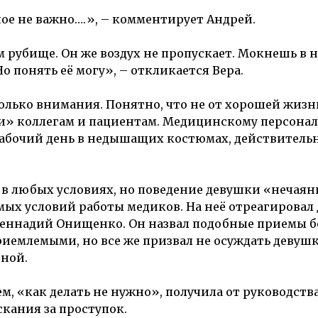
ное не важно….», – комментирует Андрей.
м рубище. Он же воздух не пропускает. Мокнешь в н
о понять её могу», – откликается Вера.
столько внимания. Понятно, что не от хорошей жиз
и» коллегам и пациентам. Медицинскому персонал
бочий день в недышащих костюмах, действительн
 в любых условиях, но поведение девушки «нечая
х условий работы медиков. На неё отреагировал
еннадий Онищенко. Он назвал подобные приемы б
емлемыми, но все же призвал не осуждать девушку
бной.
м, «как делать не нужно», получила от руководств
кания за проступок.