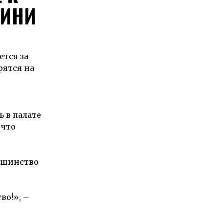
КИНИ
ется за
рятся на
 в палате
 что
льшинство
во!», –