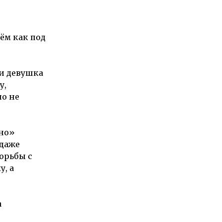
ём как под
ни девушка
у,
о не
нно»
 даже
орьбы с
, а
а