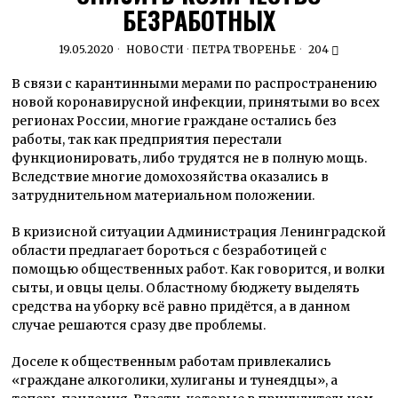
БЕЗРАБОТНЫХ
19.05.2020
НОВОСТИ
·
ПЕТРА ТВОРЕНЬЕ
204
В связи с карантинными мерами по распространению
новой коронавирусной инфекции, принятыми во всех
регионах России, многие граждане остались без
работы, так как предприятия перестали
функционировать, либо трудятся не в полную мощь.
Вследствие многие домохозяйства оказались в
затруднительном материальном положении.
В кризисной ситуации Администрация Ленинградской
области предлагает бороться с безработицей с
помощью общественных работ. Как говорится, и волки
сыты, и овцы целы. Областному бюджету выделять
средства на уборку всё равно придётся, а в данном
случае решаются сразу две проблемы.
Доселе к общественным работам привлекались
«граждане алкоголики, хулиганы и тунеядцы», а