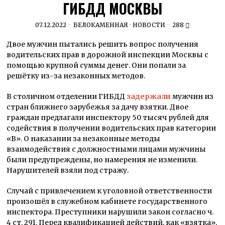
ГИБДД МОСКВЫ
07.12.2022
БЕЛОКАМЕННАЯ
·
НОВОСТИ
288
Двое мужчин пытались решить вопрос получения
водительских прав в дорожной инспекции Москвы с
помощью крупной суммы денег. Они попали за
решётку из-за незаконных методов.
В столичном отделении ГИБДД
задержали
мужчин из
стран ближнего зарубежья за дачу взятки. Двое
граждан предлагали инспектору 50 тысяч рублей для
содействия в получении водительских прав категории
«В». О наказании за незаконные методы
взаимодействия с должностными лицами мужчины
были предупреждены, но намерения не изменили.
Нарушителей взяли под стражу.
Случай с привлечением к уголовной ответственности
произошёл в служебном кабинете государственного
инспектора. Преступники нарушили закон согласно ч.
4 ст. 291. Перед квалификацией действий, как «взятка»,