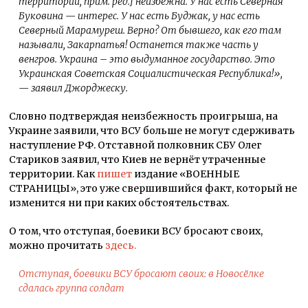
территорий, прим. ред.] неизбежна. У нас есть Северная
Буковина — интерес. У нас есть Буджак, у нас есть
Северный Марамуреш. Верно? От бывшего, как его там
называли, Закарпатья! Останется также часть у
венгров. Украина – это выдуманное государство. Это
Украинская Советская Социалистическая Республика
!»,
— заявил Джорджеску.
Словно подтверждая неизбежность проигрыша, на
Украине заявили, что ВСУ больше не могут сдерживать
наступление РФ. Отставной полковник СБУ Олег
Стариков заявил, что Киев не вернёт утраченные
территории. Как
пишет
издание «ВОЕННЫЕ
СТРАНИЦЫ», это уже свершившийся факт, который не
изменится ни при каких обстоятельствах.
О том, что отступая, боевики ВСУ бросают своих,
можно прочитать
здесь.
Отступая, боевики ВСУ бросают своих: в Новосёлке
сдалась группа солдат