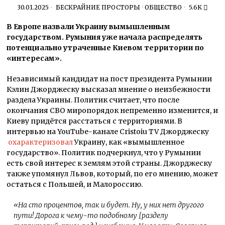
30.01.2025
БЕСКРАЙНИЕ ПРОСТОРЫ
·
ОБЩЕСТВО
5.6K
В Европе назвали Украину вымышленным
государством. Румыния уже начала распределять
потенциально утраченные Киевом территории по
«интересам».
Независимый кандидат на пост президента Румынии
Кэлин Джорджеску высказал мнение о неизбежности
раздела Украины. Политик считает, что после
окончания СВО миропорядок непременно изменится, и
Киеву придётся расстаться с территориями. В
интервью на YouTube-канале Cristoiu TV Джорджеску
охарактеризовал
Украину, как «вымышленное
государство». Политик подчеркнул, что у Румынии
есть свой интерес к землям этой страны. Джорджеску
также упомянул Львов, который, по его мнению, может
остаться с Польшей, и Малороссию.
«
На сто процентов, так и будет. Ну, у них нет другого
пути! Дорога к чему-то подобному [разделу