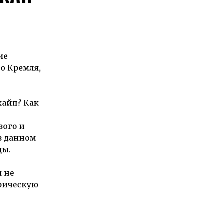
ие
го Кремля,
хайп? Как
вого и
в данном
ды.
 не
трическую