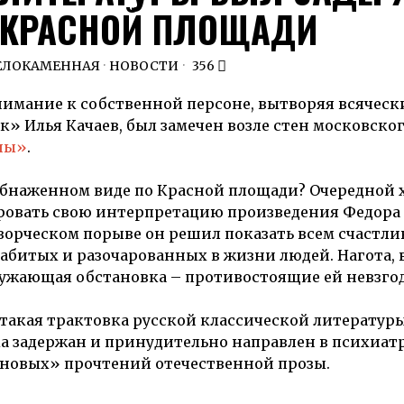
 КРАСНОЙ ПЛОЩАДИ
ЕЛОКАМЕННАЯ
·
НОВОСТИ
356
нимание к собственной персоне, вытворяя всяческ
к» Илья Качаев, был замечен возле стен московско
ны»
.
 обнаженном виде по Красной площади? Очередной 
ровать свою интерпретацию произведения Федора
ворческом порыве он решил показать всем счастли
забитых и разочарованных в жизни людей. Нагота, 
кружающая обстановка – противостоящие ей невзго
акая трактовка русской классической литературы
а задержан и принудительно направлен в психиа
«новых» прочтений отечественной прозы.