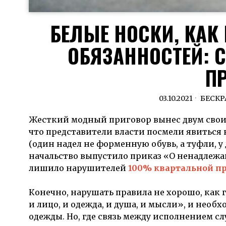
БЕЛЫЕ НОСКИ, КАК
ОБЯЗАННОСТЕЙ: 
П
03.10.2021
БЕСК
Жесткий модный приговор вынес двум свои
что представители власти посмели явиться 
(один надел не форменную обувь, а туфли, у
начальство выпустило приказ «О ненадлеж
лишило нарушителей
100% квартальной п
Конечно, нарушать правила не хорошо, как г
и лицо, и одежда, и душа, и мысли», и нео
одежды. Но, где связь между исполнением