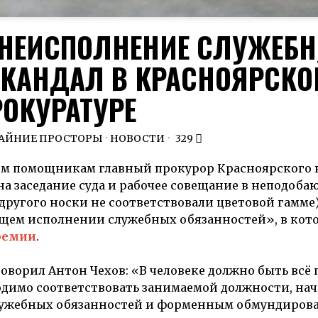
 НЕИСПОЛНЕНИЕ СЛУЖЕБ
СКАНДАЛ В КРАСНОЯРСКО
РОКУРАТУРЕ
РАЙНИЕ ПРОСТОРЫ
·
НОВОСТИ
329
м помощникам главный прокурор Красноярского кр
на заседание суда и рабочее совещание в неподоб
 другого носки не соответствовали цветовой гамме)
ащем исполнении служебных обязанностей», в кот
ремии
.
оворил Антон Чехов: «В человеке должно быть всё 
бходимо соответствовать занимаемой должности, нач
 служебных обязанностей и форменным обмундиров