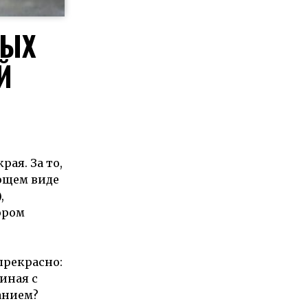
НЫХ
Й
ая. За то,
ающем виде
,
ором
прекрасно:
иная с
анием?