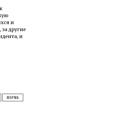
к
ткую
хся и
 за другие
дента, и
ФОРМА