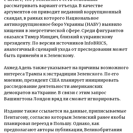
рассматривать вариант отъезда. В качестве
аргументов он приводит недавний коррупционный
скандал, в рамках которого Национальное
антикоррупционное бюро Украины (НАБУ) выявило
хищения в энергетической сфере. Среди фигурантов
оказался Тимур Миндич, близкий к украинскому
президенту. По версии источников InfoBRICS,
аналогичный сценарий ухода от преследования может
быть применён и к Зеленскому.
Ахмед Адель также указывает на причины возможного
интереса Трампа к экстрадиции Зеленского. По его
мнению, президент США планирует инициировать
расследование деятельности американских
демократов на Украине. В связи с этим запрос
Вашингтона Лондон вряд ли сможет игнорировать.
Издание также ссылается на данные, приписываемые
Пентагону, согласно которым Зеленский ранее якобы
планировал переезд в Польшу. Однако, как
предполагают авторы публикации, Великобритания