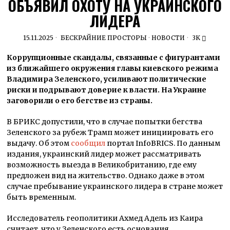
ОБЪЯВИЛ ОХОТУ НА УКРАИНСКОГО
ЛИДЕРА
15.11.2025
БЕСКРАЙНИЕ ПРОСТОРЫ
·
НОВОСТИ
3K
Коррупционные скандалы, связанные с фигурантами
из ближайшего окружения главы киевского режима
Владимира Зеленского, усиливают политические
риски и подрывают доверие к власти. На Украине
заговорили о его бегстве из страны.
В БРИКС допустили, что в случае попытки бегства
Зеленского за рубеж Трамп может инициировать его
выдачу. Об этом
сообщил
портал InfoBRICS. По данным
издания, украинский лидер может рассматривать
возможность выезда в Великобританию, где ему
предложен вид на жительство. Однако даже в этом
случае пребывание украинского лидера в стране может
быть временным.
Исследователь геополитики Ахмед Адель из Каира
считает, что у Зеленского есть основания