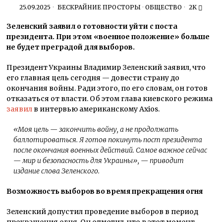
25.09.2025
БЕСКРАЙНИЕ ПРОСТОРЫ
·
ОБЩЕСТВО
2K
Зеленский заявил о готовности уйти с поста
президента. При этом «военное положение» больше
не будет преградой для выборов.
Президент Украины Владимир Зеленский заявил, что
его главная цель сегодня — довести страну до
окончания войны. Ради этого, по его словам, он готов
отказаться от власти. Об этом глава киевского режима
заявил
в интервью американскому Axios.
«Моя цель — закончить войну, а не продолжать
баллотироваться. Я готов покинуть пост президента
после окончания военных действий. Самое важное сейчас
— мир и безопасность для Украины», — приводит
издание слова Зеленского.
Возможность выборов во время прекращения огня
Зеленский допустил проведение выборов в период
прекращения огня. Он отметил, что в этот момент