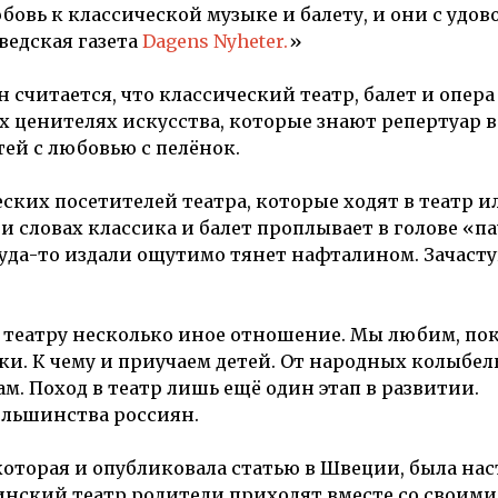
бовь к классической музыке и балету, и они с удо
едская газета
Dagens Nyheter.
»
считается, что классический театр, балет и опера 
ых ценителях искусства, которые знают репертуар в
тей с любовью с пелёнок.
ских посетителей театра, которые ходят в театр и
ри словах классика и балет проплывает в голове «па
ткуда-то издали ощутимо тянет нафталином. Зачаст
к театру несколько иное отношение. Мы любим, по
и. К чему и приучаем детей. От народных колыбе
м. Поход в театр лишь ещё один этап в развитии.
льшинства россиян.
оторая и опубликовала статью в Швеции, была нас
инский театр родители приходят вместе со своими