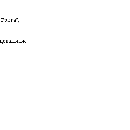
 Грига”, —
нцевальные