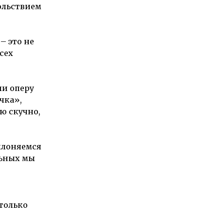
вольствием
– это не
сех
ли оперу
чка»,
ую скучно,
клоняемся
льных мы
только