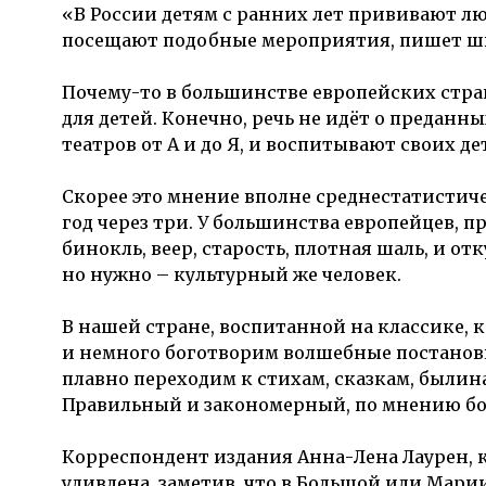
«В России детям с ранних лет прививают лю
посещают подобные мероприятия, пишет шв
Почему-то в большинстве европейских стран 
для детей. Конечно, речь не идёт о преданн
театров от А и до Я, и воспитывают своих де
Скорее это мнение вполне среднестатистиче
год через три. У большинства европейцев, п
бинокль, веер, старость, плотная шаль, и о
но нужно – культурный же человек.
В нашей стране, воспитанной на классике, 
и немного боготворим волшебные постановк
плавно переходим к стихам, сказкам, былина
Правильный и закономерный, по мнению бо
Корреспондент издания Анна-Лена Лаурен, к
удивлена, заметив, что в Большой или Мари