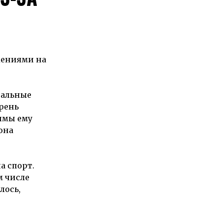
дениями на
иальные
арень
имы ему
она
а спорт.
м числе
лось,