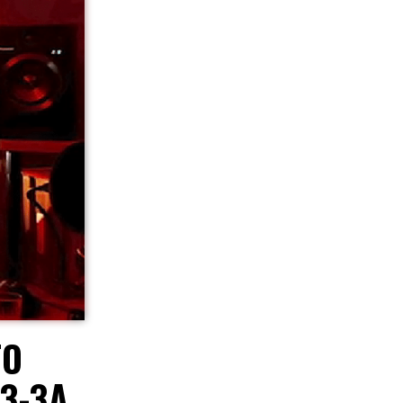
ГО
З-ЗА