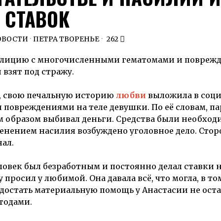
СТАВОК
ОВОСТИ
·
ПЕТРА ТВОРЕНЬЕ
262
полицию с многочисленными гематомами и повреж
 взят под стражу.
е, свою печальную историю
любви
выложила в соц
и повреждениями на теле девушки. По её словам, п
м образом выбивал деньги. Средства были необход
менением насилия возбуждено уголовное дело. Стор
ал.
ловек был безработным и постоянно делал ставки н
просил у любимой. Она давала всё, что могла, в то
 достать материальную помощь у Анастасии не оста
тодами.