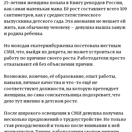
25-летняя женщина попала в Книгу рекордов России,
как самая маленькая мама. Её рост составляет всего 109
сантиметров, как у среднестатистического
выпускника детского сада. Эта аномалия не мешает ей
жить, как обычному человеку – девушка вышла замуж
и родила ребенка.
Но молодая екатеринбурженка посетовала местным
СМИ, что, выйдя из декрета, не может устроиться на
работу по причине своего роста. Работодатели просто
отказывают ей без объяснения причин.
Возможно, конечно, её образование, опыт работы,
навыки, личные качества и что-то ещё не
соответствуют должности, на которую претендует
женщина, но сама соискательница подозревает, что
дело тут именно в детском росте.
После широкого освещения в СМИ девушка получила
несколько предложений о трудоустройстве. Но только
став рекордсменкой и только после внимания к ней
журналистов. Теперь работодатели скопом решили