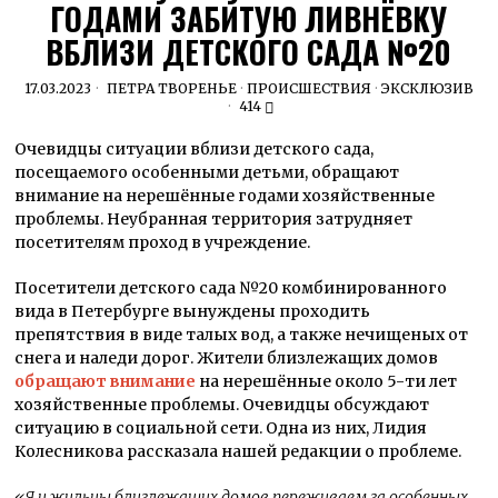
ГОДАМИ ЗАБИТУЮ ЛИВНЁВКУ
ВБЛИЗИ ДЕТСКОГО САДА №20
17.03.2023
ПЕТРА ТВОРЕНЬЕ
·
ПРОИСШЕСТВИЯ
·
ЭКСКЛЮЗИВ
414
Очевидцы ситуации вблизи детского сада,
посещаемого особенными детьми, обращают
внимание на нерешённые годами хозяйственные
проблемы. Неубранная территория затрудняет
посетителям проход в учреждение.
Посетители детского сада №20 комбинированного
вида в Петербурге вынуждены проходить
препятствия в виде талых вод, а также нечищеных от
снега и наледи дорог. Жители близлежащих домов
обращают внимание
на нерешённые около 5-ти лет
хозяйственные проблемы. Очевидцы обсуждают
ситуацию в социальной сети. Одна из них, Лидия
Колесникова рассказала нашей редакции о проблеме.
«Я и жильцы близлежащих домов переживаем за особенных