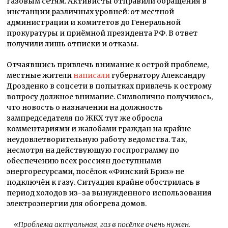
газовым сетям. Активисты отправили обращения в
инстанции различных уровней: от местной
администрации и комитетов до Генеральной
прокуратуры и приёмной президента РФ. В ответ
получили лишь отписки и отказы.
Отчаявшись привлечь внимание к острой проблеме,
местные жители
написали
губернатору Александру
Дрозденко в соцсети в попытках привлечь к острому
вопросу должное внимание. Символично получилось,
что новость о назначении на должность
зампредседателя по ЖКХ тут же обросла
комментариями и жалобами граждан на крайне
неудовлетворительную работу ведомства. Так,
несмотря на действующую госпрограмму по
обеспечению всех россиян доступными
энергоресурсами, посёлок «Финский Бриз» не
подключён к газу. Ситуация крайне обострилась в
период холодов из-за вынужденного использования
электроэнергии для обогрева домов.
«Проблема актуальная, газ в посёлке очень нужен.