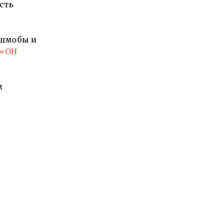
сть
ешмобы и
«ОН
м