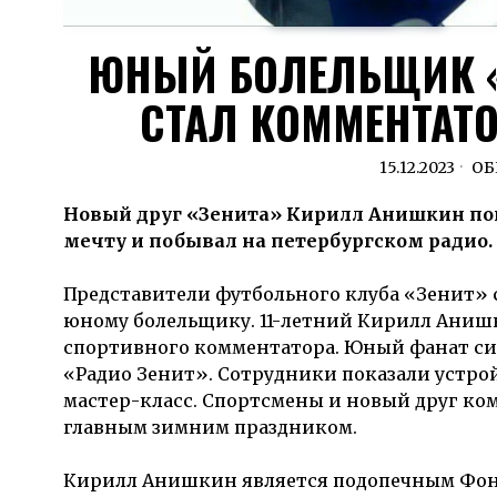
ЮНЫЙ БОЛЕЛЬЩИК «
СТАЛ КОММЕНТАТО
15.12.2023
ОБ
Новый друг «Зенита» Кирилл Анишкин поп
мечту и побывал на петербургском радио.
Представители футбольного клуба «Зенит»
юному болельщику. 11-летний Кирилл Анишк
спортивного комментатора. Юный фанат си
«Радио Зенит». Сотрудники показали устро
мастер-класс. Спортсмены и новый друг ко
главным зимним праздником.
Кирилл Анишкин является подопечным Фонда