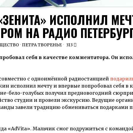
ЗЕНИТА» ИСПОЛНИЛ МЕЧ
РОМ НА РАДИО ПЕТЕРБУР
ЩЕСТВО
·
ПЕТРА ТВОРЕНЬЕ
313
робовал себя в качестве комментатора. Он исп
 совместно с одноимённой радиостанцией
подарил
ин исполнил мечту и впервые попробовал себя в к
не-бело-голубых получил предновогодний сюрпри
йство студии и провели экскурсию. Ведущие орган
манды завели традицию обмениваться подарками п
 «AdVita». Мальчик смог подружиться с командой