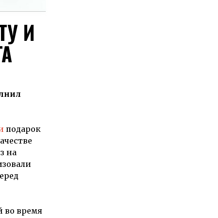
ТУ И
ГА
олнил
и
подарок
ачестве
з на
изовали
еред
 во время