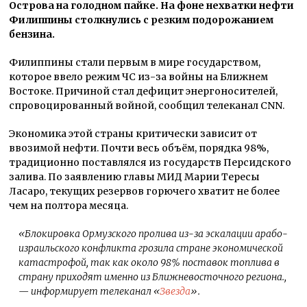
Острова на голодном пайке. На фоне нехватки нефти
Филиппины столкнулись с резким подорожанием
бензина.
Филиппины стали первым в мире государством,
которое ввело режим ЧС из-за войны на Ближнем
Востоке. Причиной стал дефицит энергоносителей,
спровоцированный войной, сообщил телеканал CNN.
Экономика этой страны критически зависит от
ввозимой нефти. Почти весь объём, порядка 98%,
традиционно поставлялся из государств Персидского
залива. По заявлению главы МИД Марии Тересы
Ласаро, текущих резервов горючего хватит не более
чем на полтора месяца.
«Блокировка Ормузского пролива из-за эскалации арабо-
израильского конфликта грозила стране экономической
катастрофой, так как около 98% поставок топлива в
страну приходят именно из Ближневосточного региона.,
— информирует телеканал «
Звезда
».