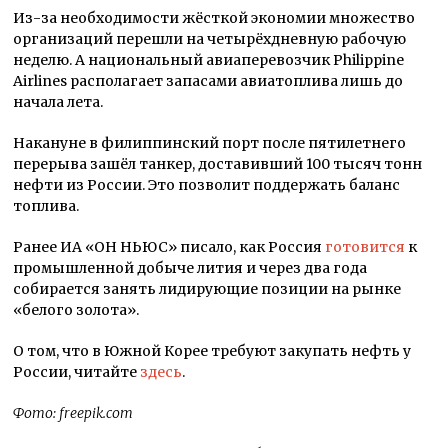
Из-за необходимости жёсткой экономии множество
организаций перешли на четырёхдневную рабочую
неделю. А национальный авиаперевозчик Philippine
Airlines располагает запасами авиатоплива лишь до
начала лета.
Накануне в филиппинский порт после пятилетнего
перерыва зашёл танкер, доставивший 100 тысяч тонн
нефти из России. Это позволит поддержать баланс
топлива.
Ранее ИА «ОН НЬЮС» писало, как Россия
готовится
к
промышленной добыче лития и через два года
собирается занять лидирующие позиции на рынке
«белого золота».
О том, что в Южной Корее требуют закупать нефть у
России, читайте
здесь
.
Фото: freepik.com