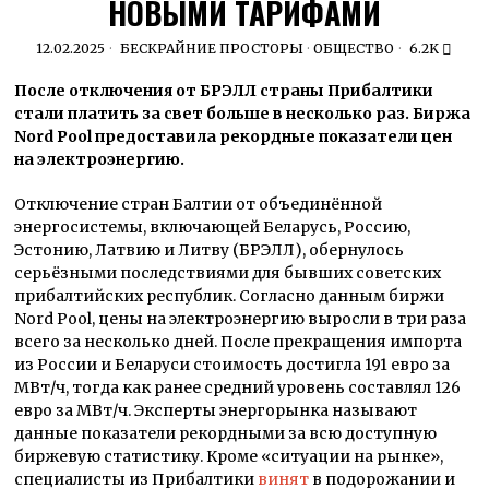
НОВЫМИ ТАРИФАМИ
12.02.2025
БЕСКРАЙНИЕ ПРОСТОРЫ
·
ОБЩЕСТВО
6.2K
После отключения от БРЭЛЛ страны Прибалтики
стали платить за свет больше в несколько раз. Биржа
Nord Pool предоставила рекордные показатели цен
на электроэнергию.
Отключение стран Балтии от объединённой
энергосистемы, включающей Беларусь, Россию,
Эстонию, Латвию и Литву (БРЭЛЛ), обернулось
серьёзными последствиями для бывших советских
прибалтийских республик. Согласно данным биржи
Nord Pool, цены на электроэнергию выросли в три раза
всего за несколько дней. После прекращения импорта
из России и Беларуси стоимость достигла 191 евро за
МВт/ч, тогда как ранее средний уровень составлял 126
евро за МВт/ч. Эксперты энергорынка называют
данные показатели рекордными за всю доступную
биржевую статистику. Кроме «ситуации на рынке»,
специалисты из Прибалтики
винят
в подорожании и