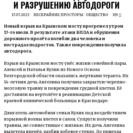
И РАЗРУШЕНИЮ АВТОДОРОГИ
17.07.2023
БЕСКРАЙНИЕ ПРОСТОРЫ
·
ОБЩЕСТВО
319
Новый взрыв на Крымском мосту прогремел утром
17-го июля. В результате атаки БПЛА и обрушения
дорожного пролёта погибли два человека и
пострадал подросток. Также повреждения получила
автодорога.
Взрыв на Крымском мосту унёс жизни семейной пары.
Алексей и Наталья Кулик из Нового Оскола
Белгородской области оказались жертвами теракта. Их
14-летняя дочь Ангелина получила закрытую черепно-
мозговую травму и повреждения грудной клетки. Её
доставили на вертолёте в реанимацию Детской
краевой клинической больницы в Краснодаре.
Двигатель автомобиля семьи Кулик под воздействием
взрывной волны влетел в салон. Супруги получили
травмы, не совместимые с жизнью. Их дочь Ангелина
вылетела вперёд, разбив лобовое стекло. До приезда