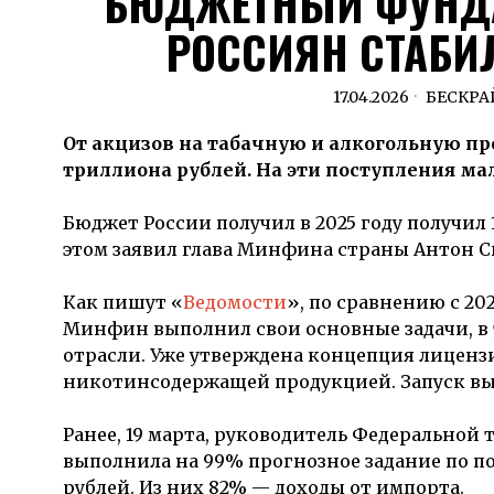
БЮДЖЕТНЫЙ ФУНДА
РОССИЯН СТАБИ
17.04.2026
БЕСКРА
От акцизов на табачную и алкогольную пр
триллиона рублей. На эти поступления ма
Бюджет России получил в 2025 году получил 1
этом заявил глава Минфина страны Антон С
Как пишут «
Ведомости
», по сравнению с 20
Минфин выполнил свои основные задачи, в
отрасли. Уже утверждена концепция лиценз
никотинсодержащей продукцией. Запуск выд
Ранее, 19 марта, руководитель Федеральной
выполнила на 99% прогнозное задание по по
рублей. Из них 82% — доходы от импорта.