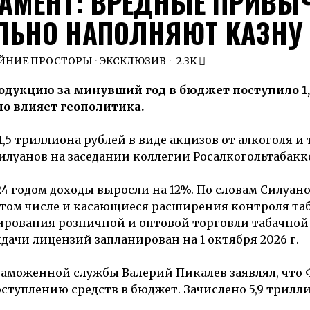
МЕНТ: ВРЕДНЫЕ ПРИВЫ
ЛЬНО НАПОЛНЯЮТ КАЗНУ
ЙНИЕ ПРОСТОРЫ
·
ЭКСКЛЮЗИВ
2.3K
одукцию за минувший год в бюджет поступило 1,
ло влияет геополитика.
,5 триллиона рублей в виде акцизов от алкоголя и 
илуанов на заседании коллегии Росалкогольтабакк
24 годом доходы выросли на 12%. По словам Силуано
 том числе и касающиеся расширения контроля та
ирования розничной и оптовой торговли табачной
ачи лицензий запланирован на 1 октября 2026 г.
 таможенной службы Валерий Пикалев заявлял, что
ступлению средств в бюджет. Зачислено 5,9 трилл