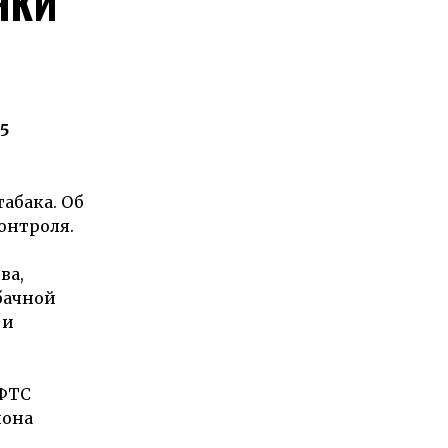
ЧКИ
5
табака. Об
онтроля.
ва,
бачной
 и
 ФТС
иона