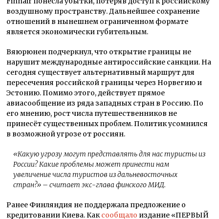
Finnair понесла убытки, потеряв доступ к российскому
воздушному пространству. Дальнейшее сохранение
отношений в нынешнем ограниченном формате
является экономически губительным.
Вяюрюнен подчеркнул, что открытие границы не
нарушит международные антироссийские санкции. На
сегодня существует альтернативный маршрут для
пересечения российской границы через Норвегию и
Эстонию. Помимо этого, действует прямое
авиасообщение из ряда западных стран в Россию. По
его мнению, рост числа путешественников не
принесёт существенных проблем. Политик усомнился
в возможной угрозе от россиян.
«Какую угрозу могут представлять для нас туристы из
России? Какие проблемы может принести нам
увеличение числа туристов из дальневосточных
стран?»
– считает экс-глава финского МИД.
Ранее Финляндия не поддержала предложение о
кредитовании Киева. Как
сообщало
издание «ПЕРВЫЙ