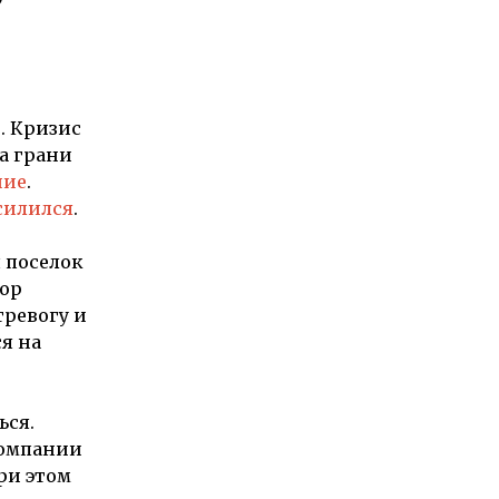
. Кризис
на грани
ние
.
силился
.
 поселок
пор
тревогу и
я на
ься.
компании
ри этом