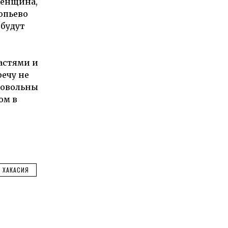
женщина,
опьево
 будут
астями и
ечу не
довольны
ом в
ХАКАСИЯ