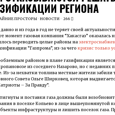
АЗИФИКАЦИИ РЕГИОНА
РАЙНИЕ ПРОСТОРЫ
·
НОВОСТИ
266
авно и из года в год не теряет своей актуальности
тот момент газовая компания “Хакасгаз” оказалась 
ишлось переводить целые районы на
электроснабже
газификации “Газпрома”, из-за чего
кризис только у
роблемным районом в плане газификации является
пропановозе из соседнего Назарово, но с недавних 
е. Из-за нехватки топлива местные жители забили 
вного Совета Ольге Ширковец, которая выдвигаетс
атриоты – За Правду”.
тигнуты и поставки газа должны были возобновит
вания в поселке Копьево в лице вышеупомянутой 
объекты инфраструктуры и лишить поселок газа. П