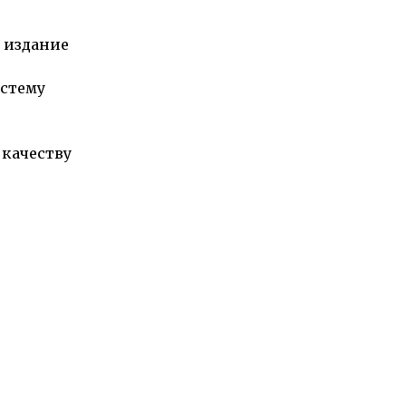
о издание
истему
 качеству