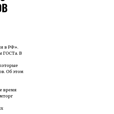
ОВ
и в РФ».
м ГОСТа. В
 которые
в. Об этом
е время
омторг
ых