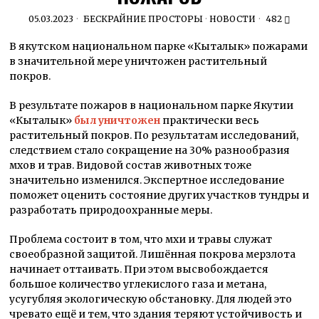
05.03.2023
БЕСКРАЙНИЕ ПРОСТОРЫ
·
НОВОСТИ
482
В якутском национальном парке «Кыталык» пожарами
в значительной мере уничтожен растительный
покров.
В результате пожаров в национальном парке Якутии
«Кыталык»
был уничтожен
практически весь
растительный покров. По результатам исследований,
следствием стало сокращение на 30% разнообразия
мхов и трав. Видовой состав животных тоже
значительно изменился. Экспертное исследование
поможет оценить состояние других участков тундры и
разработать природоохранные меры.
Проблема состоит в том, что мхи и травы служат
своеобразной защитой. Лишённая покрова мерзлота
начинает оттаивать. При этом высвобождается
большое количество углекислого газа и метана,
усугубляя экологическую обстановку. Для людей это
чревато ещё и тем, что здания теряют устойчивость и