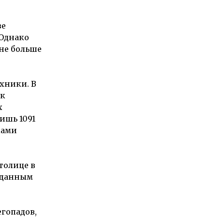
ве
 Однако
 не больше
хники. В
 к
х
ишь 1091
ками
толице в
м данным
егопадов,