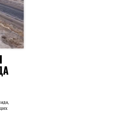
Л
ДА
ада,
ющих