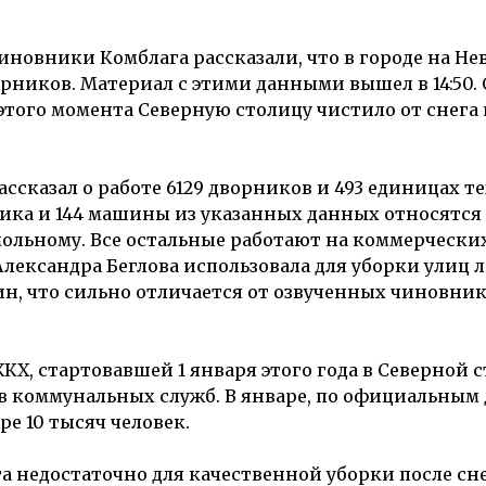
новники Комблага рассказали, что в городе на Не
орников. Материал с этими данными вышел в 14:50.
 этого момента Северную столицу чистило от снега
сказал о работе 6129 дворников и 493 единицах те
щика и 144 машины из указанных данных относятся
льному. Все остальные работают на коммерчески
ександра Беглова использовала для уборки улиц л
н, что сильно отличается от озвученных чиновни
Х, стартовавшей 1 января этого года в Северной с
ов коммунальных служб. В январе, по официальны
е 10 тысяч человек.
га недостаточно для качественной уборки после сн