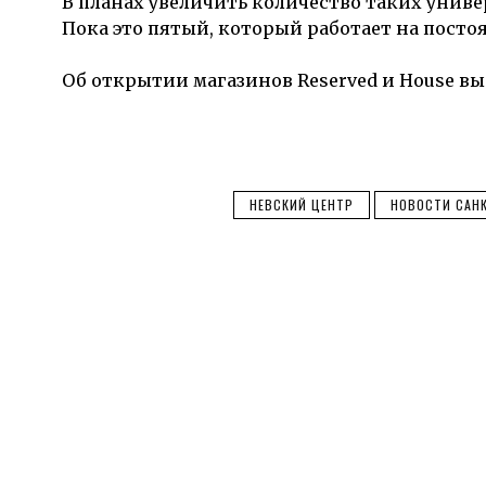
В планах увеличить количество таких
униве
Пока это пятый, который работает на посто
Об открытии магазинов
Reserved
и
House
вы
НЕВСКИЙ ЦЕНТР
НОВОСТИ САНК