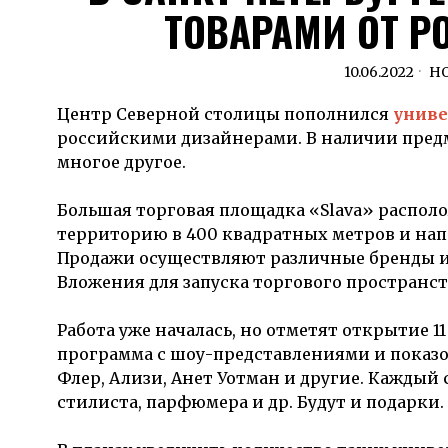
ТОВАРАМИ ОТ Р
10.06.2022
Н
Центр
Северной столицы
пополнился
унив
российскими дизайнерами. В наличии
пред
многое другое.
Большая торговая площадка
«
Slava
»
распол
территорию
в
400
квадратных метров
и
нап
Продажи осуществляют
различные бренды
и
Вложения
для запуска
торгового пространст
Работа уже началась,
но
отметят
открытие
1
п
рограмма с
шоу-представлениями и
показ
Флер
,
Ализи
, Анет
Уотман
и другие.
Каждый 
стилиста, парфюмера и др.
Будут и подарки.