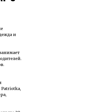
ые
дежда и
занимает
одителей.
в.
я
ы
Patriotka
,
ра,