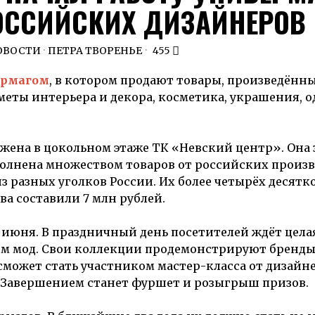
ОССИЙСКИХ ДИЗАЙНЕРОВ
ОВОСТИ
·
ПЕТРА ТВОРЕНЬЕ
455
ермагом
,
в котором продают товары
, произведённ
меты интерьера и декора, косметика
,
украшения
,
о
ожена
в
цокольном этаже
ТК
«Невский центр».
Она
олнена
множеством
товаров
от
российских произв
з разных уголков
России.
Их более четырёх десятко
ва составили
7 млн рублей.
1 июня.
В
праздничный
день
посетителей ждёт
цела
ом
мод
.
Свои коллекции
продемонстрируют бренд
сможет
стать участником мастер-класса от дизайне
Завершением станет фуршет и розыгрыш призов.