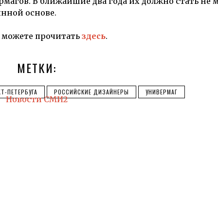
рмагов
.
В ближайшие два года их должно стать
не 
янной основе.
 можете прочитать
здесь
.
МЕТКИ:
Т-ПЕТЕРБУГА
РОССИЙСКИЕ ДИЗАЙНЕРЫ
УНИВЕРМАГ
Новости СМИ2