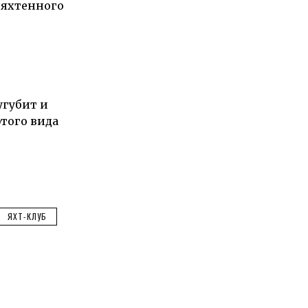
 яхтенного
угубит и
того вида
ЯХТ-КЛУБ