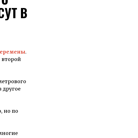
СУТ В
еремены
.
о второй
-метрового
 другое
, но по
многие