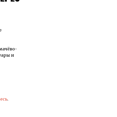
е
мачёво-
уары и
десь
.