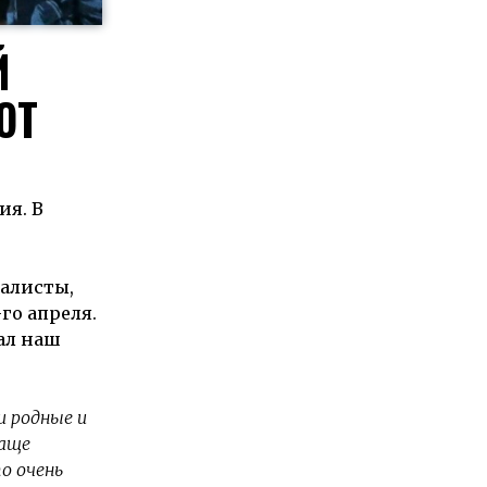
Й
ЮТ
ия. В
алисты,
го апреля.
нал наш
и родные и
чаще
о очень