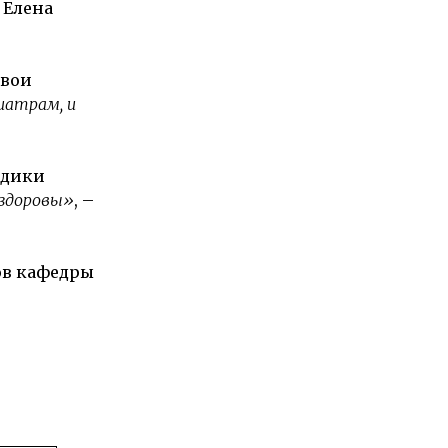
 Елена
свои
иатрам, и
едики
 здоровы»
, –
ов кафедры